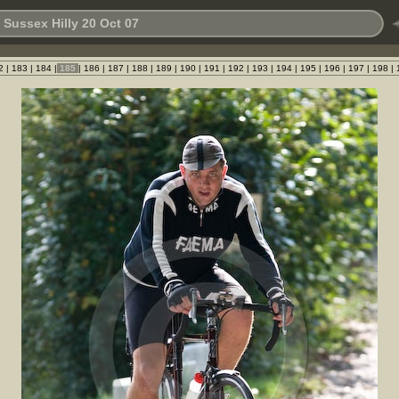
 Sussex Hilly 20 Oct 07
2
|
183
|
184
|
185
|
186
|
187
|
188
|
189
|
190
|
191
|
192
|
193
|
194
|
195
|
196
|
197
|
198
|