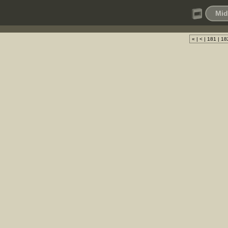
Mid
«
|
<
|
181
|
18