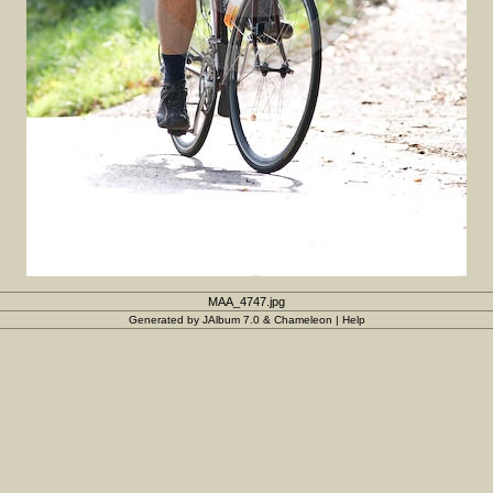
MAA_4747.jpg
Generated by
JAlbum 7.0
&
Chameleon
|
Help