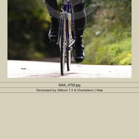
MAA_4758.jpg
Generated by
JAlbum 7.0
&
Chameleon
|
Help