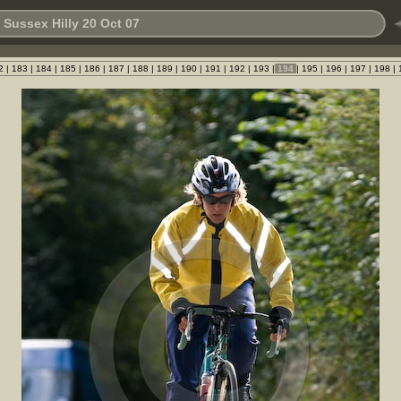
 Sussex Hilly 20 Oct 07
2
|
183
|
184
|
185
|
186
|
187
|
188
|
189
|
190
|
191
|
192
|
193
|
194
|
195
|
196
|
197
|
198
|