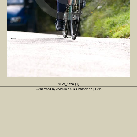
MAA_4760.jpg
Generated by
JAlbum 7.0
&
Chameleon
|
Help