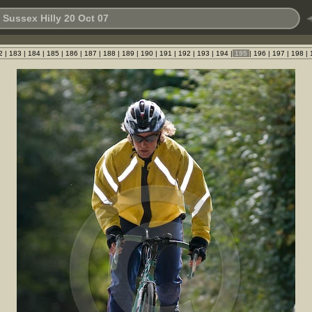
 Sussex Hilly 20 Oct 07
2
|
183
|
184
|
185
|
186
|
187
|
188
|
189
|
190
|
191
|
192
|
193
|
194
|
195
|
196
|
197
|
198
|