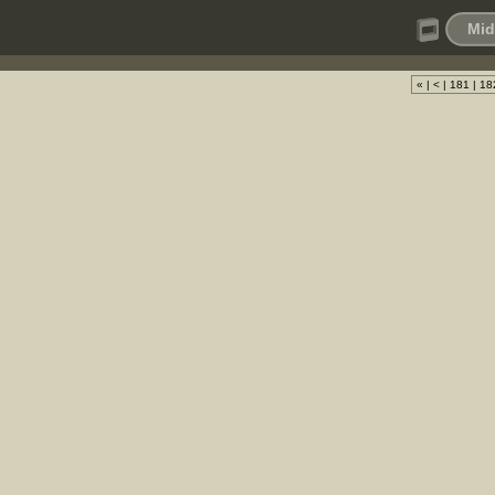
Mid
«
|
<
|
181
|
18